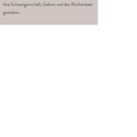
ihre Schwangerschaft, Geburt und das Wochenbett
gestalten.
Ein besonderes Anliegen ist mir, die Geburt in
Sicherheit und Geborgenheit zu ermöglichen und
hierfür Raum und Zeit zu geben, damit die Geburt
deines Kindes ein würdevolles und unvergesslich
besonderes Ereignis bleibt.
"Die Geburt sollte für die Frau
die Stunde ihrer größten Würde sein."
(Pierre Vellay)